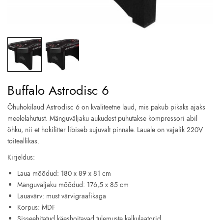
Buffalo Astrodisc 6
Õhuhokilaud Astrodisc 6 on kvaliteetne laud, mis pakub pikaks ajaks
meelelahutust. Mänguväljaku aukudest puhutakse kompressori abil
õhku, nii et hokilitter libiseb sujuvalt pinnale. Lauale on vajalik 220V
toiteallikas.
Kirjeldus:
Laua mõõdud: 180 x 89 x 81 cm
Mänguväljaku mõõdud: 176,5 x 85 cm
Lauavärv: must värvigraafikaga
Korpus: MDF
Sisseehitatud käeshoitavad tulemuste kalkulaatorid